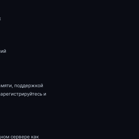
x
ний
амяти, поддержкой
зарегистрируйтесь и
ном сервере как