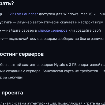
рать?
ер
—
F2P Evo Launcher
доступен для Windows, macOS и Linu
пустите
— лаунчер автоматически скачает и настроит игру
р
— найдите сервер в
списке серверов
или создайте свой
но
— подключайтесь к серверам сообщества без ограниче
остинг серверов
бесплатный хостинг серверов Hytale с 3 ГБ оперативной п
ым созданием сервера. Банковская карта не требуется — 
р за секунды.
 проекта
льная система аутентификации, позволяющая играть на од