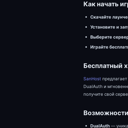
Как начать иг
Скачайте лаунч
Установите и за
Выберите серве
Играйте бесплат
Бесплатный х
SanHost
предлагает 
DualAuth и мгновенн
получите свой серве
Возможности
DualAuth
— уника