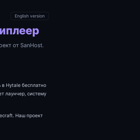
English version
типлеер
ект от SanHost.
 в Hytale бесплатно
т лаунчер, систему
craft. Наш проект