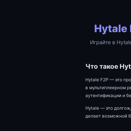
Hytale
Играйте в Hytal
Что такое Hyt
Hytale F2P — это пр
в мультиплеерном р
аутентификации и б
Hytale — это долгож
делает возможной б