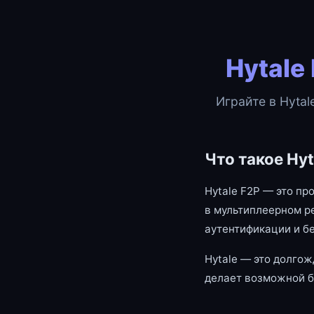
Hytale
Играйте в Hytal
Что такое Hyt
Hytale F2P — это пр
в мультиплеерном р
аутентификации и б
Hytale — это долгож
делает возможной б