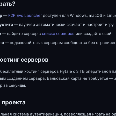
рать?
ер
—
F2P Evo Launcher
доступен для Windows, macOS и Linu
пустите
— лаунчер автоматически скачает и настроит игру
р
— найдите сервер в
списке серверов
или создайте свой
но
— подключайтесь к серверам сообщества без ограниче
остинг серверов
бесплатный хостинг серверов Hytale с 3 ГБ оперативной п
ым созданием сервера. Банковская карта не требуется — 
р за секунды.
 проекта
льная система аутентификации, позволяющая играть на од