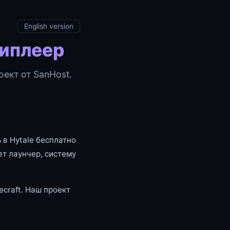
English version
типлеер
ект от SanHost.
 в Hytale бесплатно
т лаунчер, систему
craft. Наш проект