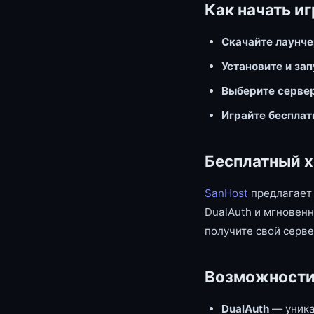
Как начать иг
Скачайте лаунч
Установите и за
Выберите серве
Играйте бесплат
Бесплатный х
SanHost
предлагает 
DualAuth и мгновенн
получите свой серве
Возможности
DualAuth
— уника