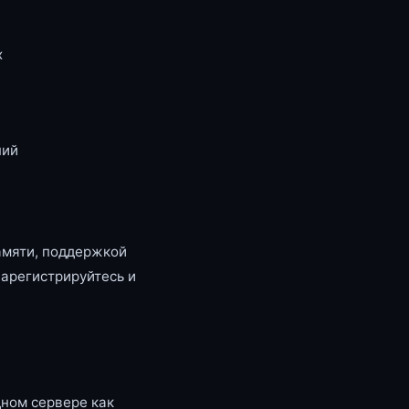
x
ний
амяти, поддержкой
зарегистрируйтесь и
ном сервере как