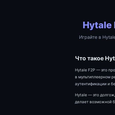
Hytale
Играйте в Hytal
Что такое Hyt
Hytale F2P — это пр
в мультиплеерном р
аутентификации и б
Hytale — это долгож
делает возможной б