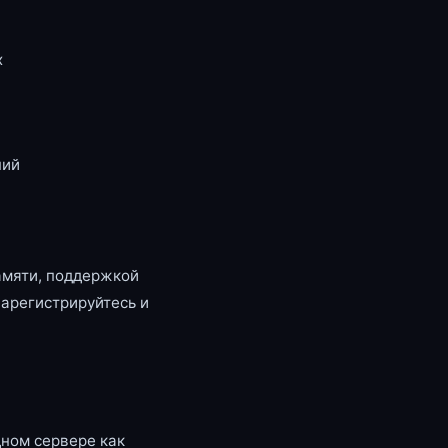
x
ний
амяти, поддержкой
зарегистрируйтесь и
ном сервере как