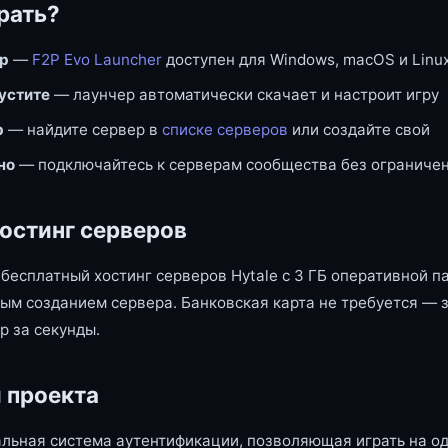
рать?
ер
—
F2P Evo Launcher
доступен для Windows, macOS и Linu
пустите
— лаунчер автоматически скачает и настроит игру
р
— найдите сервер в
списке серверов
или создайте свой
но
— подключайтесь к серверам сообщества без ограниче
остинг серверов
бесплатный хостинг серверов Hytale с 3 ГБ оперативной п
ым созданием сервера. Банковская карта не требуется — 
р за секунды.
 проекта
льная система аутентификации, позволяющая играть на од