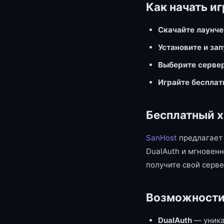
Как начать иг
Скачайте лаунч
Установите и за
Выберите серве
Играйте бесплат
Бесплатный х
SanHost
предлагает 
DualAuth и мгновенн
получите свой серве
Возможности
DualAuth
— уника