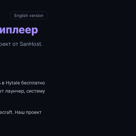
English version
типлеер
ект от SanHost.
 в Hytale бесплатно
т лаунчер, систему
craft. Наш проект