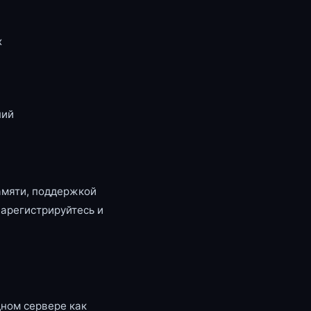
x
ний
амяти, поддержкой
зарегистрируйтесь и
ном сервере как