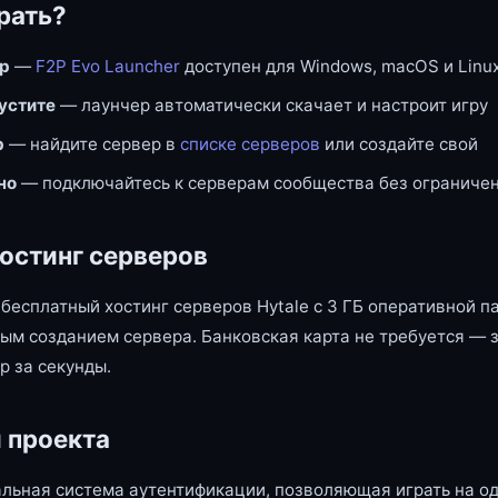
рать?
ер
—
F2P Evo Launcher
доступен для Windows, macOS и Linu
пустите
— лаунчер автоматически скачает и настроит игру
р
— найдите сервер в
списке серверов
или создайте свой
но
— подключайтесь к серверам сообщества без ограниче
остинг серверов
бесплатный хостинг серверов Hytale с 3 ГБ оперативной п
ым созданием сервера. Банковская карта не требуется — 
р за секунды.
 проекта
льная система аутентификации, позволяющая играть на од