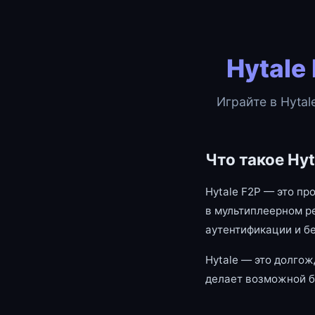
Hytale
Играйте в Hytal
Что такое Hyt
Hytale F2P — это пр
в мультиплеерном р
аутентификации и б
Hytale — это долгож
делает возможной б