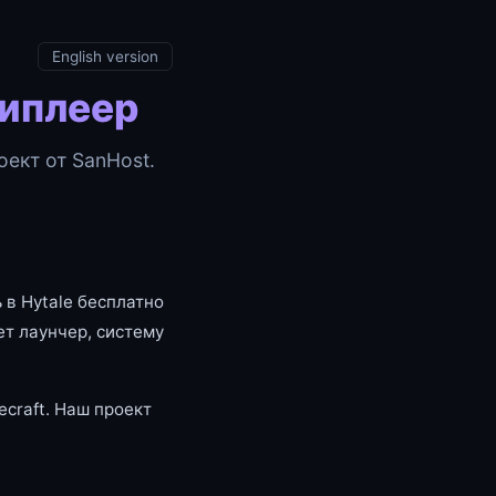
English version
типлеер
ект от SanHost.
 в Hytale бесплатно
т лаунчер, систему
craft. Наш проект