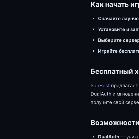
Как начать иг
Скачайте лаунч
Установите и за
Выберите серве
Играйте бесплат
Бесплатный х
SanHost
предлагает 
DualAuth и мгновенн
получите свой серве
Возможности
DualAuth
— уника