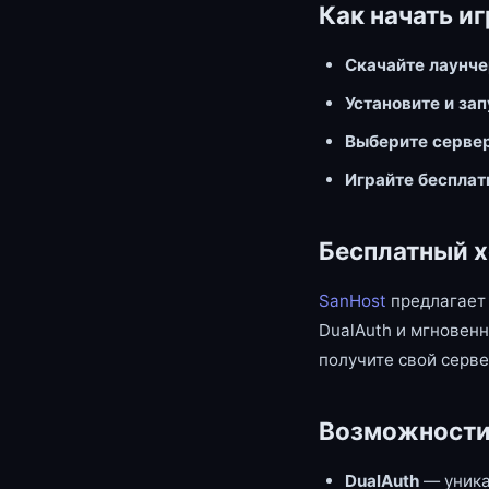
Как начать иг
Скачайте лаунч
Установите и за
Выберите серве
Играйте бесплат
Бесплатный х
SanHost
предлагает 
DualAuth и мгновенн
получите свой серве
Возможности
DualAuth
— уника