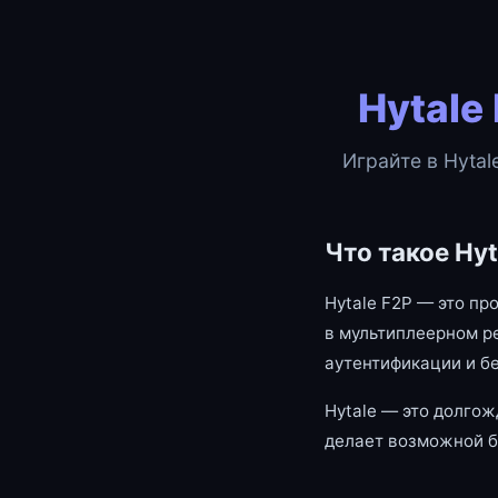
Hytale
Играйте в Hytal
Что такое Hyt
Hytale F2P — это пр
в мультиплеерном р
аутентификации и б
Hytale — это долгож
делает возможной б