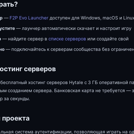
рать?
ер
—
F2P Evo Launcher
доступен для Windows, macOS и Linu
пустите
— лаунчер автоматически скачает и настроит игру
р
— найдите сервер в
списке серверов
или создайте свой
но
— подключайтесь к серверам сообщества без ограниче
остинг серверов
бесплатный хостинг серверов Hytale с 3 ГБ оперативной п
ым созданием сервера. Банковская карта не требуется — 
р за секунды.
 проекта
льная система аутентификации, позволяющая играть на од