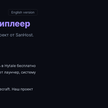
English version
типлеер
ект от SanHost.
 в Hytale бесплатно
т лаунчер, систему
craft. Наш проект