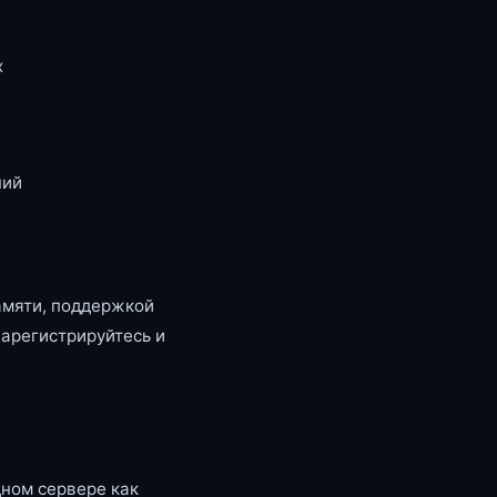
x
ний
амяти, поддержкой
зарегистрируйтесь и
ном сервере как