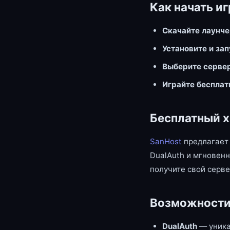
Как начать иг
Скачайте лаунч
Установите и за
Выберите серве
Играйте бесплат
Бесплатный х
SanHost
предлагает 
DualAuth и мгновенн
получите свой серве
Возможности
DualAuth
— уника