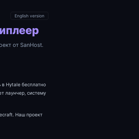
English version
типлеер
ект от SanHost.
 в Hytale бесплатно
т лаунчер, систему
craft. Наш проект