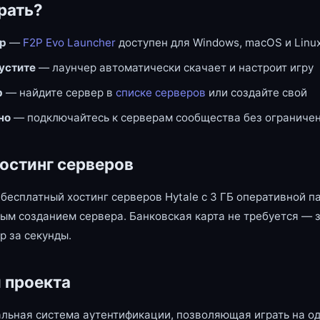
рать?
ер
—
F2P Evo Launcher
доступен для Windows, macOS и Linu
пустите
— лаунчер автоматически скачает и настроит игру
р
— найдите сервер в
списке серверов
или создайте свой
но
— подключайтесь к серверам сообщества без ограниче
остинг серверов
бесплатный хостинг серверов Hytale с 3 ГБ оперативной п
ым созданием сервера. Банковская карта не требуется — 
р за секунды.
 проекта
льная система аутентификации, позволяющая играть на од