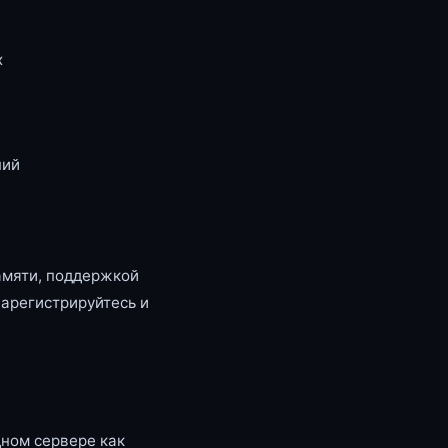
x
ний
амяти, поддержкой
зарегистрируйтесь и
ном сервере как