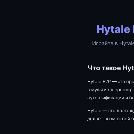
Hytale
Играйте в Hytal
Что такое Hyt
Hytale F2P — это пр
в мультиплеерном р
аутентификации и б
Hytale — это долгож
делает возможной б