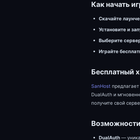
Как начать иг
Скачайте лаунч
Установите и за
Выберите серве
Играйте бесплат
Бесплатный х
SanHost
предлагает 
DualAuth и мгновенн
получите свой серве
Возможности
DualAuth
— уника