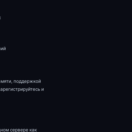
x
ний
амяти, поддержкой
зарегистрируйтесь и
ном сервере как