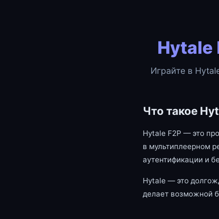
Hytale
Играйте в Hytal
Что такое Hyt
Hytale F2P — это пр
в мультиплеерном р
аутентификации и б
Hytale — это долгож
делает возможной б