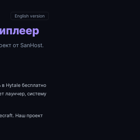
English version
типлеер
ект от SanHost.
 в Hytale бесплатно
т лаунчер, систему
craft. Наш проект