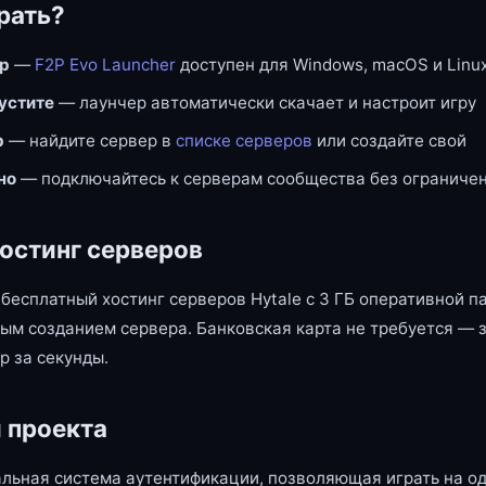
рать?
ер
—
F2P Evo Launcher
доступен для Windows, macOS и Linu
пустите
— лаунчер автоматически скачает и настроит игру
р
— найдите сервер в
списке серверов
или создайте свой
но
— подключайтесь к серверам сообщества без ограниче
остинг серверов
бесплатный хостинг серверов Hytale с 3 ГБ оперативной п
ым созданием сервера. Банковская карта не требуется — 
р за секунды.
 проекта
льная система аутентификации, позволяющая играть на од