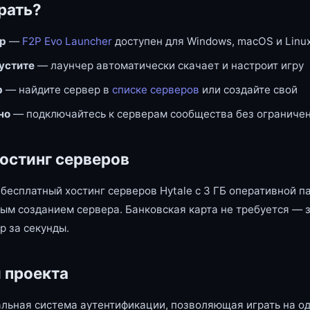
рать?
ер
—
F2P Evo Launcher
доступен для Windows, macOS и Linu
пустите
— лаунчер автоматически скачает и настроит игру
р
— найдите сервер в
списке серверов
или создайте свой
но
— подключайтесь к серверам сообщества без ограниче
остинг серверов
бесплатный хостинг серверов Hytale с 3 ГБ оперативной п
ым созданием сервера. Банковская карта не требуется — 
р за секунды.
 проекта
льная система аутентификации, позволяющая играть на од