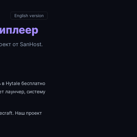
English version
типлеер
ект от SanHost.
 в Hytale бесплатно
т лаунчер, систему
craft. Наш проект