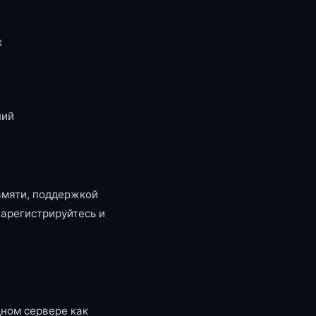
x
ний
амяти, поддержкой
зарегистрируйтесь и
ном сервере как