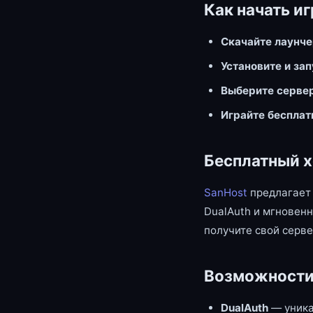
Как начать иг
Скачайте лаунч
Установите и за
Выберите серве
Играйте бесплат
Бесплатный х
SanHost
предлагает 
DualAuth и мгновенн
получите свой серве
Возможности
DualAuth
— уника