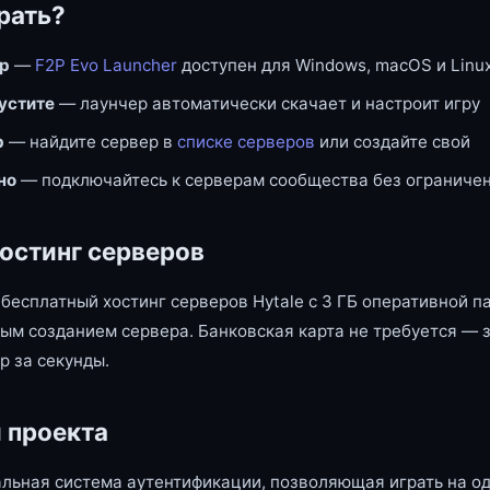
рать?
ер
—
F2P Evo Launcher
доступен для Windows, macOS и Linu
пустите
— лаунчер автоматически скачает и настроит игру
р
— найдите сервер в
списке серверов
или создайте свой
но
— подключайтесь к серверам сообщества без ограниче
остинг серверов
бесплатный хостинг серверов Hytale с 3 ГБ оперативной п
ым созданием сервера. Банковская карта не требуется — 
р за секунды.
 проекта
льная система аутентификации, позволяющая играть на од