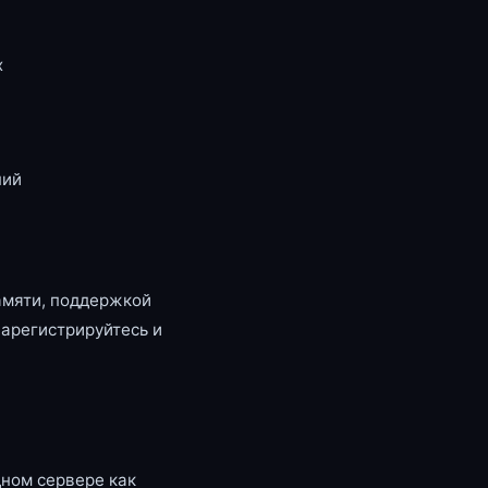
x
ний
амяти, поддержкой
зарегистрируйтесь и
ном сервере как