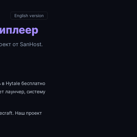
English version
типлеер
ект от SanHost.
 в Hytale бесплатно
т лаунчер, систему
craft. Наш проект