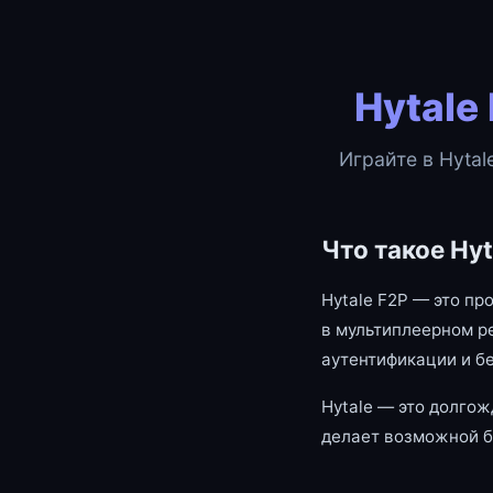
Hytale
Играйте в Hytal
Что такое Hyt
Hytale F2P — это пр
в мультиплеерном р
аутентификации и б
Hytale — это долгож
делает возможной б