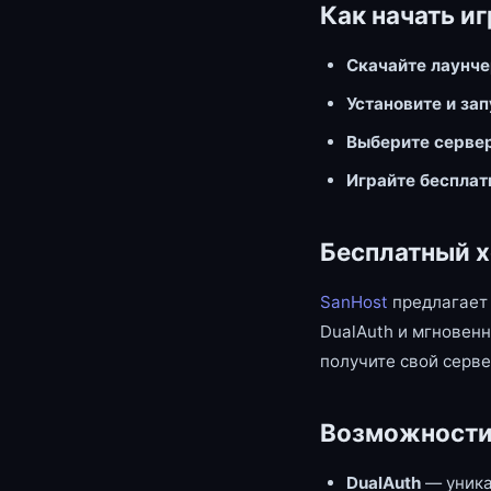
Как начать иг
Скачайте лаунч
Установите и за
Выберите серве
Играйте бесплат
Бесплатный х
SanHost
предлагает 
DualAuth и мгновенн
получите свой серве
Возможности
DualAuth
— уника