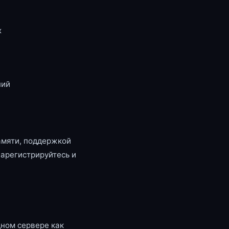
x
ний
амяти, поддержкой
зарегистрируйтесь и
ном сервере как