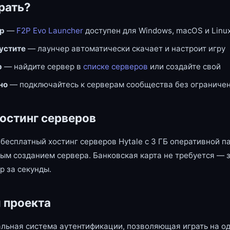
рать?
ер
—
F2P Evo Launcher
доступен для Windows, macOS и Linu
пустите
— лаунчер автоматически скачает и настроит игру
р
— найдите сервер в
списке серверов
или создайте свой
но
— подключайтесь к серверам сообщества без ограниче
остинг серверов
бесплатный хостинг серверов Hytale с 3 ГБ оперативной п
ым созданием сервера. Банковская карта не требуется — 
р за секунды.
 проекта
льная система аутентификации, позволяющая играть на од