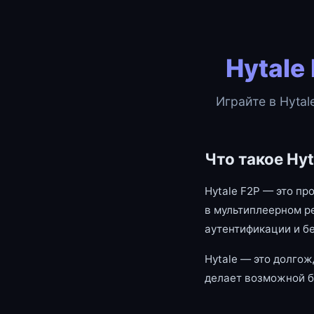
Hytale
Играйте в Hytal
Что такое Hyt
Hytale F2P — это пр
в мультиплеерном р
аутентификации и б
Hytale — это долгож
делает возможной б