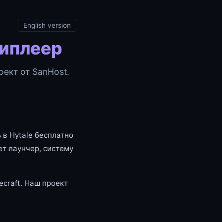
English version
типлеер
ект от SanHost.
 в Hytale бесплатно
т лаунчер, систему
craft. Наш проект