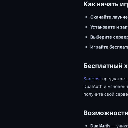
Как начать иг
Скачайте лаунч
Установите и за
Выберите серве
Играйте бесплат
Бесплатный х
SanHost
предлагает 
DualAuth и мгновенн
получите свой серве
Возможности
DualAuth
— уника