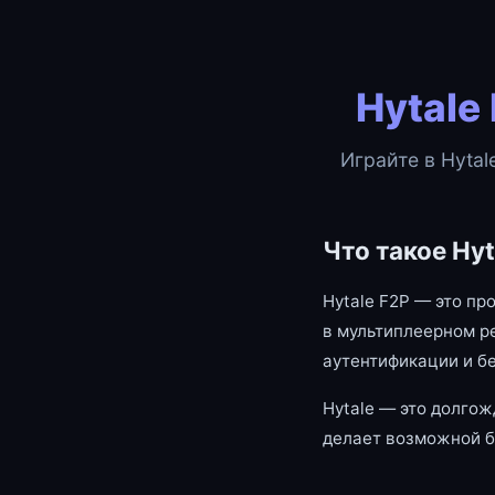
Hytale
Играйте в Hytal
Что такое Hyt
Hytale F2P — это пр
в мультиплеерном р
аутентификации и б
Hytale — это долгож
делает возможной б