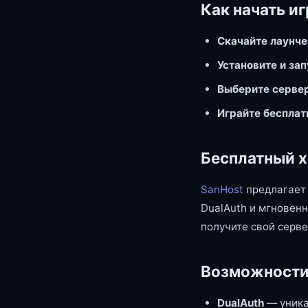
Как начать иг
Скачайте лаунч
Установите и за
Выберите серве
Играйте бесплат
Бесплатный х
SanHost
предлагает 
DualAuth и мгновенн
получите свой серве
Возможности
DualAuth
— уника