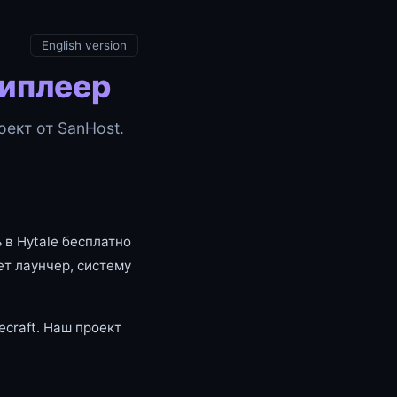
English version
типлеер
ект от SanHost.
 в Hytale бесплатно
т лаунчер, систему
craft. Наш проект