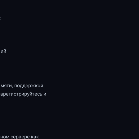
x
ний
амяти, поддержкой
зарегистрируйтесь и
ном сервере как