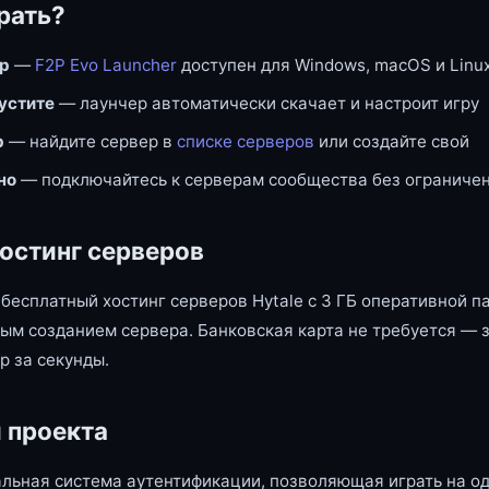
рать?
ер
—
F2P Evo Launcher
доступен для Windows, macOS и Linu
пустите
— лаунчер автоматически скачает и настроит игру
р
— найдите сервер в
списке серверов
или создайте свой
но
— подключайтесь к серверам сообщества без ограниче
остинг серверов
бесплатный хостинг серверов Hytale с 3 ГБ оперативной п
ым созданием сервера. Банковская карта не требуется — 
р за секунды.
 проекта
льная система аутентификации, позволяющая играть на од