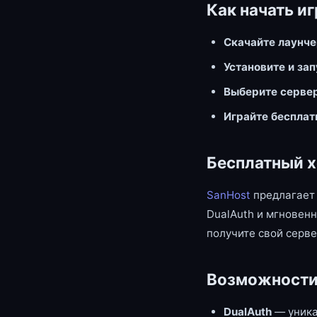
Как начать иг
Скачайте лаунч
Установите и за
Выберите серве
Играйте бесплат
Бесплатный х
SanHost
предлагает 
DualAuth и мгновенн
получите свой серве
Возможности
DualAuth
— уника