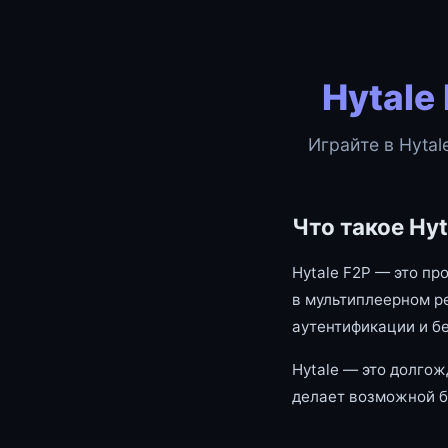
Hytale
Играйте в Hytal
Что такое Hyt
Hytale F2P — это пр
в мультиплеерном р
аутентификации и б
Hytale — это долгож
делает возможной б