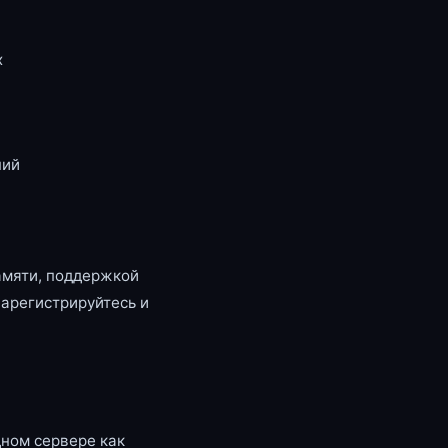
x
ний
амяти, поддержкой
зарегистрируйтесь и
ном сервере как