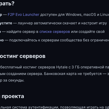
рать?
ер
—
F2P Evo Launcher
доступен для Windows, macOS и Linu
пустите
— лаунчер автоматически скачает и настроит игру
р
— найдите сервер в
списке серверов
или создайте свой
но
— подключайтесь к серверам сообщества без ограниче
остинг серверов
бесплатный хостинг серверов Hytale с 3 ГБ оперативной п
ым созданием сервера. Банковская карта не требуется — 
р за секунды.
 проекта
льная система аутентификации, позволяющая играть на од