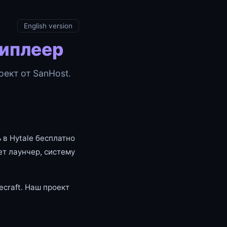
English version
типлеер
ект от SanHost.
 в Hytale бесплатно
т лаунчер, систему
craft. Наш проект