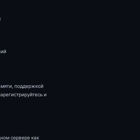
x
ний
амяти, поддержкой
зарегистрируйтесь и
ном сервере как