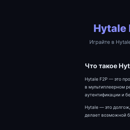
Hytale
Играйте в Hytal
Что такое Hyt
Hytale F2P — это пр
в мультиплеерном р
аутентификации и б
Hytale — это долгож
делает возможной б