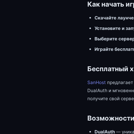
Как начать иг
Скачайте лаунч
Установите и за
Выберите серве
Играйте бесплат
Бесплатный х
SanHost
предлагает 
DualAuth и мгновенн
получите свой серве
Возможности
DualAuth
— уника