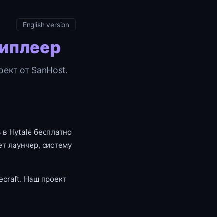
English version
типлеер
ект от SanHost.
 в Hytale бесплатно
т лаунчер, систему
craft. Наш проект