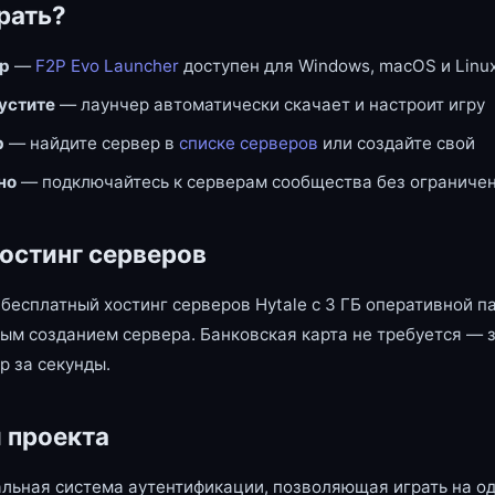
рать?
ер
—
F2P Evo Launcher
доступен для Windows, macOS и Linu
пустите
— лаунчер автоматически скачает и настроит игру
р
— найдите сервер в
списке серверов
или создайте свой
но
— подключайтесь к серверам сообщества без ограниче
остинг серверов
бесплатный хостинг серверов Hytale с 3 ГБ оперативной п
ым созданием сервера. Банковская карта не требуется — 
р за секунды.
 проекта
льная система аутентификации, позволяющая играть на од