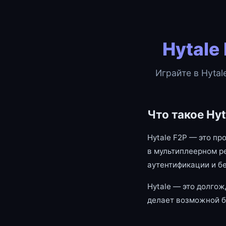
Hytale
Играйте в Hytal
Что такое Hyt
Hytale F2P — это пр
в мультиплеерном р
аутентификации и б
Hytale — это долгож
делает возможной б