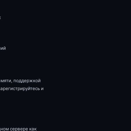
x
ний
амяти, поддержкой
зарегистрируйтесь и
ном сервере как