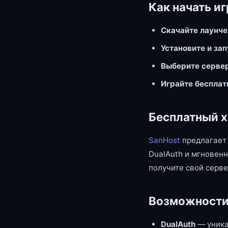
Как начать иг
Скачайте лаунч
Установите и за
Выберите серве
Играйте бесплат
Бесплатный х
SanHost
предлагает 
DualAuth и мгновенн
получите свой серве
Возможности
DualAuth
— уника