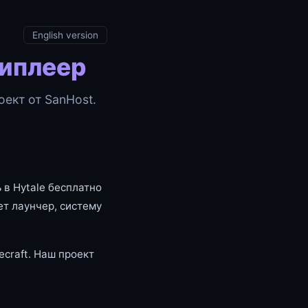
English version
типлеер
ект от SanHost.
 в Hytale бесплатно
т лаунчер, систему
craft. Наш проект