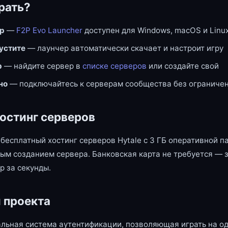
рать?
ер
—
F2P Evo Launcher
доступен для Windows, macOS и Linu
пустите
— лаунчер автоматически скачает и настроит игру
р
— найдите сервер в
списке серверов
или создайте свой
но
— подключайтесь к серверам сообщества без ограниче
остинг серверов
бесплатный хостинг серверов Hytale с 3 ГБ оперативной п
ым созданием сервера. Банковская карта не требуется — 
р за секунды.
 проекта
льная система аутентификации, позволяющая играть на од