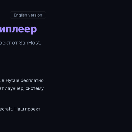
English version
типлеер
ект от SanHost.
 в Hytale бесплатно
т лаунчер, систему
craft. Наш проект