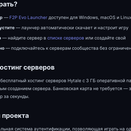
рать?
ер
—
F2P Evo Launcher
доступен для Windows, macOS и Linu
пустите
— лаунчер автоматически скачает и настроит игру
р
— найдите сервер в
списке серверов
или создайте свой
но
— подключайтесь к серверам сообщества без ограниче
остинг серверов
бесплатный хостинг серверов Hytale с 3 ГБ оперативной п
ым созданием сервера. Банковская карта не требуется — 
р за секунды.
 проекта
льная система аутентификации, позволяющая играть на од