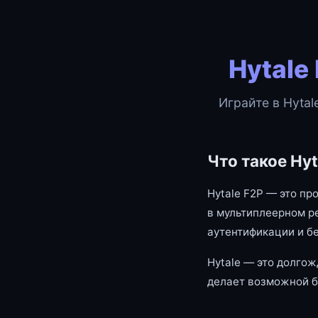
Hytale
Играйте в Hytal
Что такое Hyt
Hytale F2P — это пр
в мультиплеерном р
аутентификации и б
Hytale — это долгож
делает возможной б