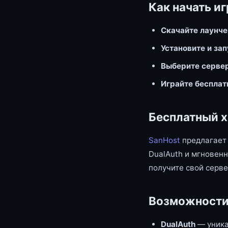
Как начать иг
Скачайте лаунч
Установите и за
Выберите серве
Играйте бесплат
Бесплатный х
SanHost
предлагает 
DualAuth и мгновенн
получите свой серве
Возможности
DualAuth
— уника