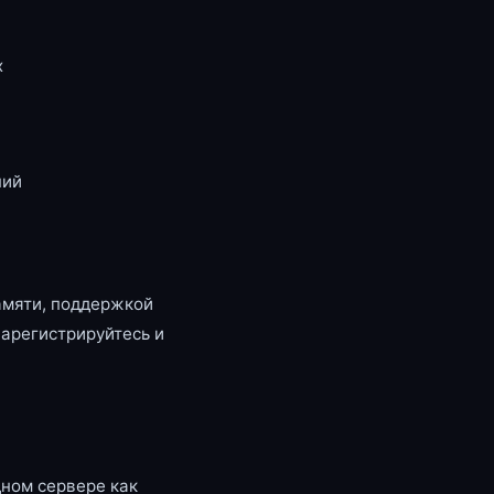
x
ний
амяти, поддержкой
зарегистрируйтесь и
ном сервере как