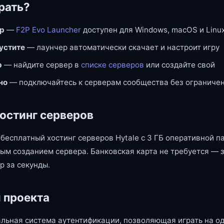
рать?
ер
—
F2P Evo Launcher
доступен для Windows, macOS и Linu
пустите
— лаунчер автоматически скачает и настроит игру
р
— найдите сервер в
списке серверов
или создайте свой
но
— подключайтесь к серверам сообщества без ограниче
остинг серверов
бесплатный хостинг серверов Hytale с 3 ГБ оперативной п
ым созданием сервера. Банковская карта не требуется — 
р за секунды.
 проекта
льная система аутентификации, позволяющая играть на од