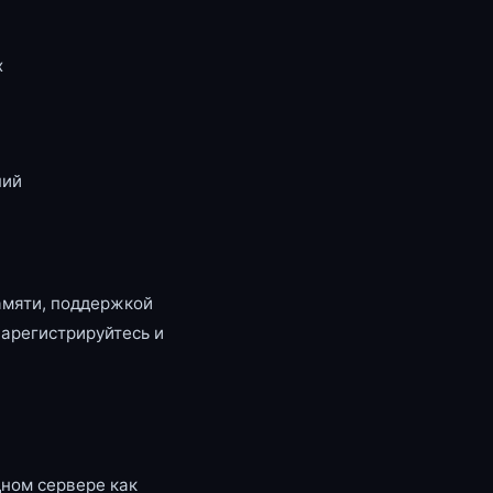
x
ний
амяти, поддержкой
зарегистрируйтесь и
ном сервере как