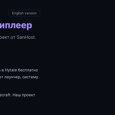
English version
типлеер
ект от SanHost.
 в Hytale бесплатно
т лаунчер, систему
craft. Наш проект