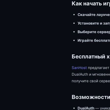
Как начать иг
Скачайте лаунч
Установите и за
Выберите серве
Играйте бесплат
Бесплатный х
SanHost
предлагает 
DualAuth и мгновенн
получите свой серве
Возможности
DualAuth
— уника