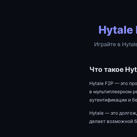
Hytale
Играйте в Hytal
Что такое Hyt
Hytale F2P — это пр
в мультиплеерном р
аутентификации и б
Hytale — это долгож
делает возможной б