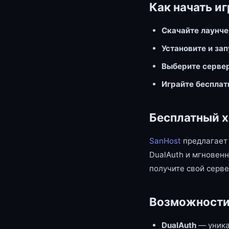
Как начать иг
Скачайте лаунч
Установите и за
Выберите серве
Играйте бесплат
Бесплатный х
SanHost
предлагает 
DualAuth и мгновенн
получите свой серве
Возможности
DualAuth
— уника