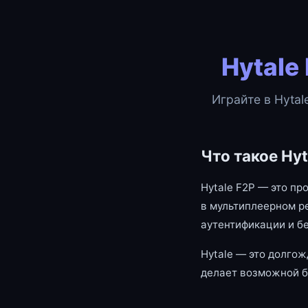
Hytale
Играйте в Hytal
Что такое Hyt
Hytale F2P — это пр
в мультиплеерном р
аутентификации и б
Hytale — это долгож
делает возможной б