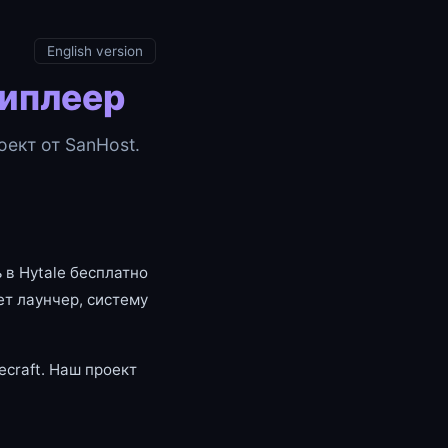
English version
типлеер
ект от SanHost.
 в Hytale бесплатно
т лаунчер, систему
craft. Наш проект