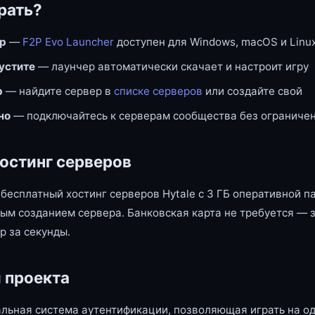
рать?
ер
—
F2P Evo Launcher
доступен для Windows, macOS и Linu
пустите
— лаунчер автоматически скачает и настроит игру
р
— найдите сервер в
списке серверов
или создайте свой
но
— подключайтесь к серверам сообщества без ограниче
остинг серверов
бесплатный хостинг серверов Hytale с 3 ГБ оперативной п
ым созданием сервера. Банковская карта не требуется — 
р за секунды.
 проекта
льная система аутентификации, позволяющая играть на од